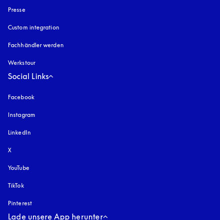
Presse
Custom integration
Fachhändler werden
Werkstour
Social Links
Facebook
Instagram
öffnet sich in einem neuen Tab
LinkedIn
X
YouTube
öffnet sich in einem neuen Tab
TikTok
Pinterest
Lade unsere App herunter