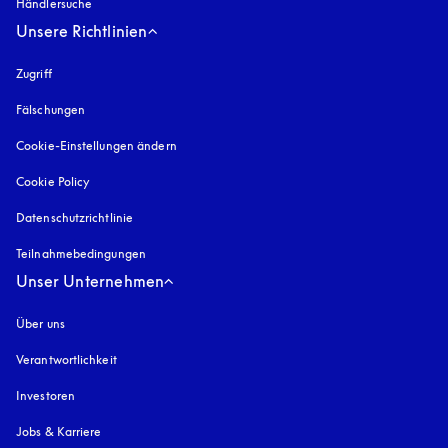
Händlersuche
Unsere Richtlinien
Zugriff
öffnet sich in einem neuen Tab
Fälschungen
öffnet sich in einem neuen Tab
Cookie-Einstellungen ändern
Cookie Policy
öffnet sich in einem neuen Tab
Datenschutzrichtlinie
öffnet sich in einem neuen Tab
Teilnahmebedingungen
Unser Unternehmen
Über uns
Verantwortlichkeit
Investoren
Jobs & Karriere