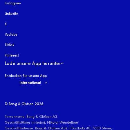
Instagram
öffnet sich in einem neuen Tab
LinkedIn
X
YouTube
öffnet sich in einem neuen Tab
TikTok
Pinterest
Lade unsere App herunter
Entdecken Sie unsere App
Select country and language
:
International
© Bang & Olufsen 2026
Firmenname: Bang & Olufsen AS

Geschäftsführer (Interim): Nikolaj Wendelboe 

Geschäftsadresse: Bang & Olufsen Allé 1, Postboks 40, 7600 Struer, 