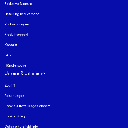
Exklusive Dienste
Lieferung und Versand
Rücksendungen
Produktsupport
Kontakt
FAQ
Händlersuche
Unsere Richtlinien
Zugriff
öffnet sich in einem neuen Tab
Fälschungen
öffnet sich in einem neuen Tab
Cookie-Einstellungen ändern
Cookie Policy
öffnet sich in einem neuen Tab
Datenschutzrichtlinie
öffnet sich in einem neuen Tab