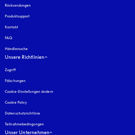
Rücksendungen
Produktsupport
Kontakt
FAQ
Händlersuche
Unsere Richtlinien
Zugriff
öffnet sich in einem neuen Tab
Fälschungen
öffnet sich in einem neuen Tab
Cookie-Einstellungen ändern
Cookie Policy
öffnet sich in einem neuen Tab
Datenschutzrichtlinie
öffnet sich in einem neuen Tab
Teilnahmebedingungen
Unser Unternehmen