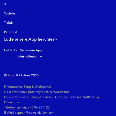
X
YouTube
öffnet sich in einem neuen Tab
TikTok
Pinterest
Lade unsere App herunter
Entdecken Sie unsere App
Select country and language
:
International
© Bang & Olufsen 2026
Firmenname: Bang & Olufsen AS

Geschäftsführer (Interim): Nikolaj Wendelboe 

Geschäftsadresse: Bang & Olufsen Allé 1, Postboks 40, 7600 Struer, 
Dänemark

Telefonnummer: +45 96 84 11 22

E-Mail: support@bang-olufsen.com
