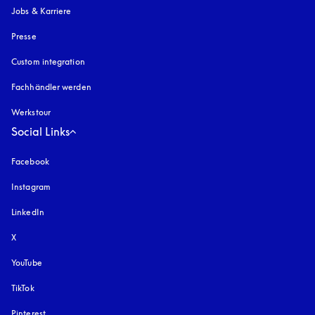
Jobs & Karriere
Presse
Custom integration
Fachhändler werden
Werkstour
Social Links
Facebook
Instagram
öffnet sich in einem neuen Tab
LinkedIn
X
YouTube
öffnet sich in einem neuen Tab
TikTok
Pinterest