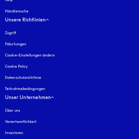
Händlersuche
Unsere Richtlinien
Zugriff
öffnet sich in einem neuen Tab
Fälschungen
öffnet sich in einem neuen Tab
Cookie-Einstellungen ändern
Cookie Policy
öffnet sich in einem neuen Tab
Datenschutzrichtlinie
öffnet sich in einem neuen Tab
Teilnahmebedingungen
Unser Unternehmen
Über uns
Verantwortlichkeit
Investoren