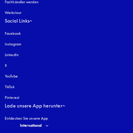
Fachhändler werden
Werkstour
Social Links
Facebook
Instagram
öffnet sich in einem neuen Tab
LinkedIn
X
YouTube
öffnet sich in einem neuen Tab
TikTok
Pinterest
Lade unsere App herunter
Entdecken Sie unsere App
Select country and language
:
International