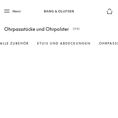
Skip to main content
Skip to main footer
Menü
Die m
Ohrpassstücke und Ohrpolster
(24)
ALLE ZUBEHÖR
ETUIS UND ABDECKUNGEN
OHRPASS