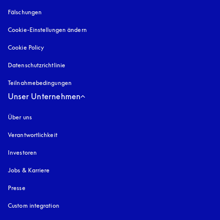
Fälschungen
öffnet sich in einem neuen Tab
Cookie-Einstellungen ändern
Cookie Policy
öffnet sich in einem neuen Tab
Datenschutzrichtlinie
öffnet sich in einem neuen Tab
Teilnahmebedingungen
Unser Unternehmen
Über uns
Verantwortlichkeit
Investoren
Jobs & Karriere
Presse
Custom integration