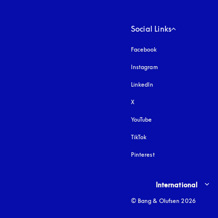
Social Links
Facebook
Instagram
öffnet sich in einem 
LinkedIn
X
YouTube
öffnet sich in einem neu
TikTok
Pinterest
Select country and lang
International
© Bang & Olufsen 2026