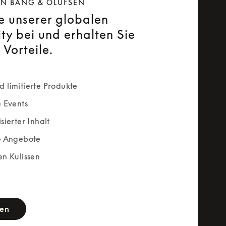
ON BANG & OLUFSEN
ie unserer globalen
y bei und erhalten Sie
 Vorteile.
 limitierte Produkte
e Events
sierter Inhalt
e Angebote
en Kulissen
rm
ren