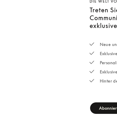
DIE WELT V
Treten S
Communit
exklusive
Neue und
Exklusiv
Personali
Exklusiv
Hinter d
newsletter-fo
Abonnie