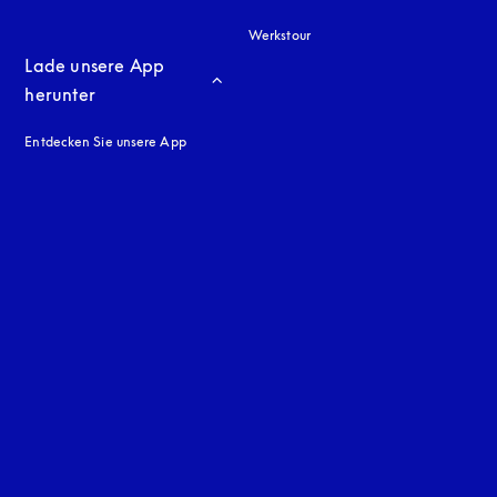
Werkstour
Lade unsere App 
herunter
Entdecken Sie unsere App
neuen Tab
en Tab
uage
: