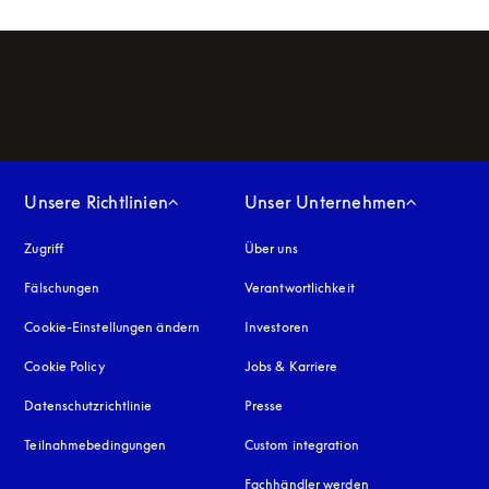
Unsere Richtlinien
Unser Unternehmen
Zugriff
öffnet sich in einem neuen Tab
Über uns
Fälschungen
öffnet sich in einem neuen Tab
Verantwortlichkeit
Cookie-Einstellungen ändern
Investoren
Cookie Policy
öffnet sich in einem neuen Tab
Jobs & Karriere
Datenschutzrichtlinie
öffnet sich in einem neuen Tab
Presse
Teilnahmebedingungen
Custom integration
Fachhändler werden