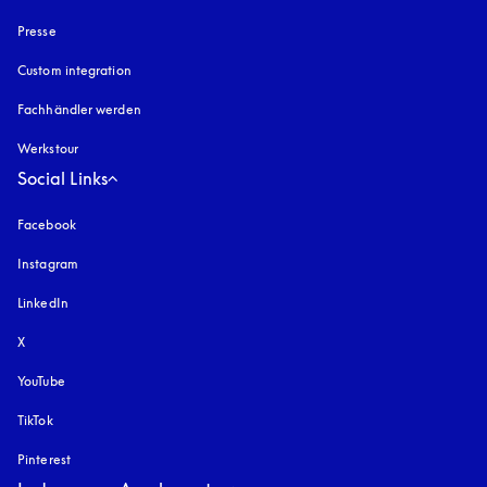
Presse
Custom integration
Fachhändler werden
Werkstour
Social Links
Facebook
Instagram
öffnet sich in einem neuen Tab
LinkedIn
X
YouTube
öffnet sich in einem neuen Tab
TikTok
Pinterest