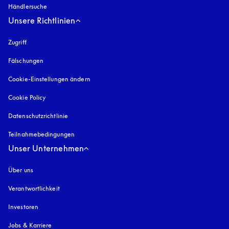
Händlersuche
Unsere Richtlinien
Zugriff
öffnet sich in einem neuen Tab
Fälschungen
öffnet sich in einem neuen Tab
Cookie-Einstellungen ändern
Cookie Policy
öffnet sich in einem neuen Tab
Datenschutzrichtlinie
öffnet sich in einem neuen Tab
Teilnahmebedingungen
Unser Unternehmen
Über uns
Verantwortlichkeit
Investoren
Jobs & Karriere