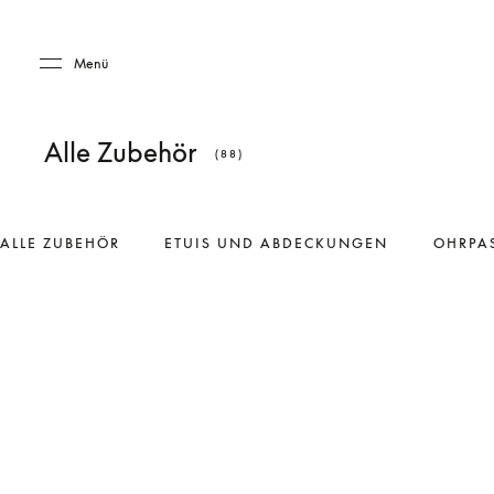
Skip to main content
Skip to main footer
Menü
Alle Zubehör
(88)
ALLE ZUBEHÖR
ETUIS UND ABDECKUNGEN
OHRPA