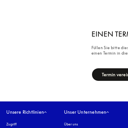
EINEN TE
Füllen Sie bitte di
einen Termin in die
campaign-form
Termin vere
Unsere Richtlinien
Unser Unternehmen
Zugriff
öffnet sich in einem neuen Tab
Über uns