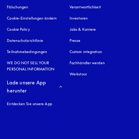
Fälschungen
öffnet sich in einem neuen Tab
Verantwortlichkeit
Cookie-Einstellungen ändern
Investoren
Cookie Policy
öffnet sich in einem neuen Tab
Jobs & Karriere
Datenschutzrichtlinie
öffnet sich in einem neuen Tab
Presse
Teilnahmebedingungen
Custom integration
WE DO NOT SELL YOUR
Fachhändler werden
PERSONAL INFORMATION
Werkstour
Lade unsere App 
herunter
Entdecken Sie unsere App
neuen Tab