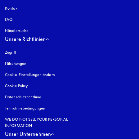
Kontakt
FAQ
Händlersuche
Unsere Richtlinien
Zugriff
öffnet sich in einem neuen Tab
Fälschungen
öffnet sich in einem neuen Tab
Cookie-Einstellungen ändern
Cookie Policy
öffnet sich in einem neuen Tab
Datenschutzrichtlinie
öffnet sich in einem neuen Tab
Teilnahmebedingungen
WE DO NOT SELL YOUR PERSONAL
INFORMATION
Unser Unternehmen