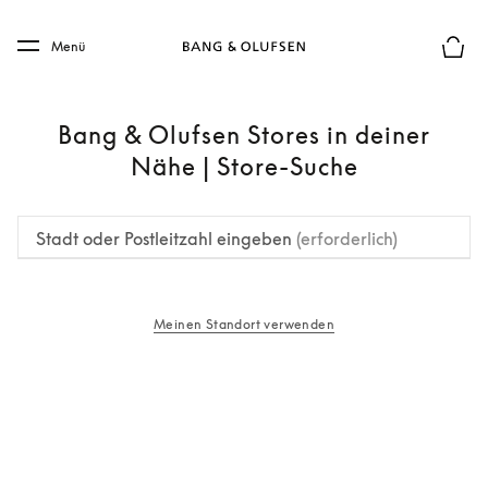
Skip to main content
Skip to main footer
Menü
Die m
Bang & Olufsen Stores in deiner
Nähe | Store-Suche
Stadt oder Postleitzahl eingeben
(erforderlich)
Meinen Standort verwenden
öffnet sich in einem neuen Tab