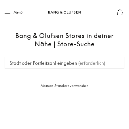
Skip to main content
Skip to main footer
Menü
Die m
Bang & Olufsen Stores in deiner
Nähe | Store-Suche
Stadt oder Postleitzahl eingeben
(erforderlich)
Meinen Standort verwenden
öffnet sich in einem neuen Tab