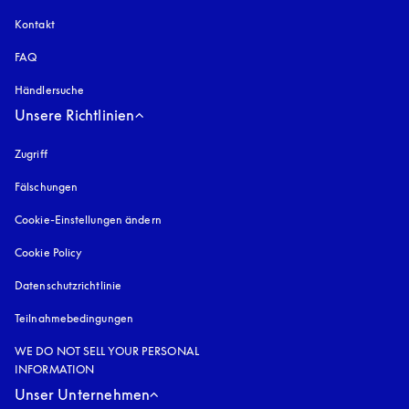
Kontakt
FAQ
Händlersuche
Unsere Richtlinien
Zugriff
öffnet sich in einem neuen Tab
Fälschungen
öffnet sich in einem neuen Tab
Cookie-Einstellungen ändern
Cookie Policy
öffnet sich in einem neuen Tab
Datenschutzrichtlinie
öffnet sich in einem neuen Tab
Teilnahmebedingungen
WE DO NOT SELL YOUR PERSONAL
INFORMATION
Unser Unternehmen