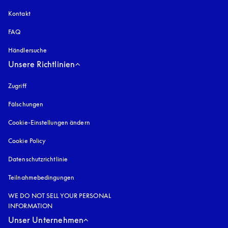
Kontakt
FAQ
Händlersuche
Unsere Richtlinien
Zugriff
öffnet sich in einem neuen Tab
Fälschungen
öffnet sich in einem neuen Tab
Cookie-Einstellungen ändern
Cookie Policy
öffnet sich in einem neuen Tab
Datenschutzrichtlinie
öffnet sich in einem neuen Tab
Teilnahmebedingungen
WE DO NOT SELL YOUR PERSONAL
INFORMATION
Unser Unternehmen