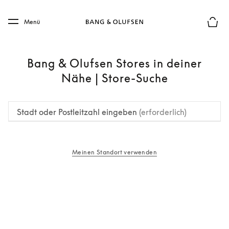
Skip to main content
Skip to main footer
Menü
Die m
Bang & Olufsen Stores in deiner
Nähe | Store-Suche
Stadt oder Postleitzahl eingeben
(erforderlich)
Meinen Standort verwenden
öffnet sich in einem neuen Tab