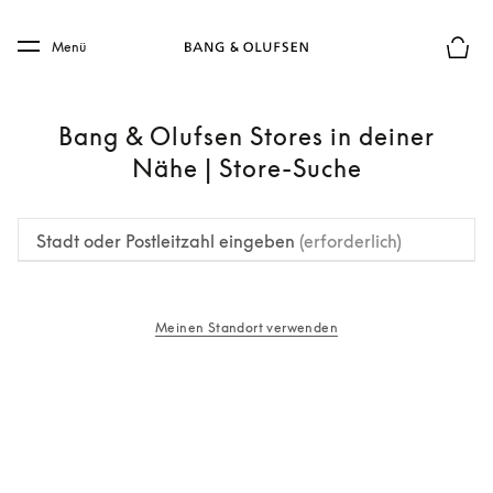
Skip to main content
Skip to main footer
Menü
Die m
Bang & Olufsen Stores in deiner
Nähe | Store-Suche
Stadt oder Postleitzahl eingeben
(erforderlich)
Meinen Standort verwenden
öffnet sich in einem neuen Tab