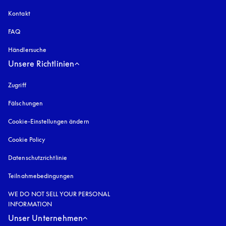
Kontakt
FAQ
Händlersuche
Unsere Richtlinien
Zugriff
öffnet sich in einem neuen Tab
Fälschungen
öffnet sich in einem neuen Tab
Cookie-Einstellungen ändern
Cookie Policy
öffnet sich in einem neuen Tab
Datenschutzrichtlinie
öffnet sich in einem neuen Tab
Teilnahmebedingungen
WE DO NOT SELL YOUR PERSONAL
INFORMATION
Unser Unternehmen