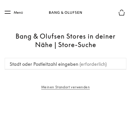
Skip to main content
Skip to main footer
Menü
Die m
Bang & Olufsen Stores in deiner
Nähe | Store-Suche
Stadt oder Postleitzahl eingeben
(erforderlich)
Meinen Standort verwenden
öffnet sich in einem neuen Tab