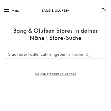
Skip to main content
Skip to main footer
Menü
Die m
Bang & Olufsen Stores in deiner
Nähe | Store-Suche
Stadt oder Postleitzahl eingeben
(erforderlich)
Meinen Standort verwenden
öffnet sich in einem neuen Tab