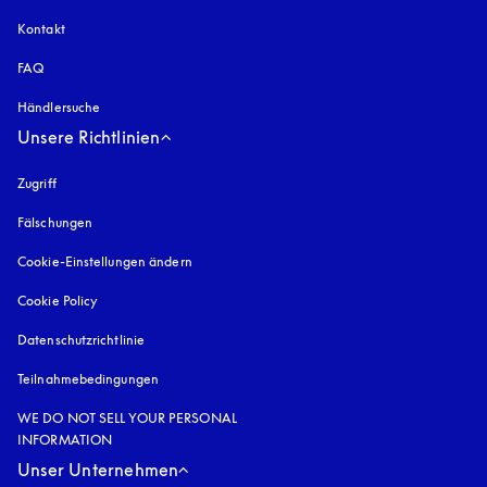
Kontakt
FAQ
Händlersuche
Unsere Richtlinien
Zugriff
öffnet sich in einem neuen Tab
Fälschungen
öffnet sich in einem neuen Tab
Cookie-Einstellungen ändern
Cookie Policy
öffnet sich in einem neuen Tab
Datenschutzrichtlinie
öffnet sich in einem neuen Tab
Teilnahmebedingungen
WE DO NOT SELL YOUR PERSONAL
INFORMATION
Unser Unternehmen