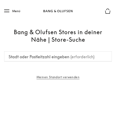
Skip to main content
Skip to main footer
Menü
Die m
Bang & Olufsen Stores in deiner
Nähe | Store-Suche
Stadt oder Postleitzahl eingeben
(erforderlich)
Meinen Standort verwenden
öffnet sich in einem neuen Tab