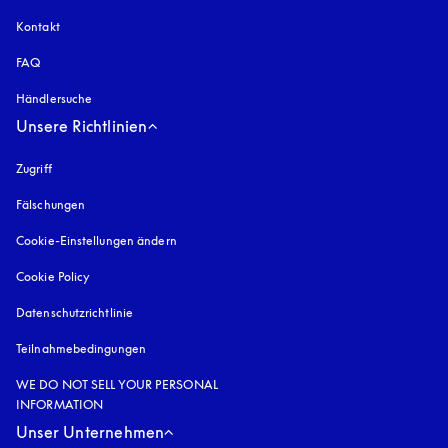
Kontakt
FAQ
Händlersuche
Unsere Richtlinien
Zugriff
öffnet sich in einem neuen Tab
Fälschungen
öffnet sich in einem neuen Tab
Cookie-Einstellungen ändern
Cookie Policy
öffnet sich in einem neuen Tab
Datenschutzrichtlinie
öffnet sich in einem neuen Tab
Teilnahmebedingungen
WE DO NOT SELL YOUR PERSONAL
INFORMATION
Unser Unternehmen