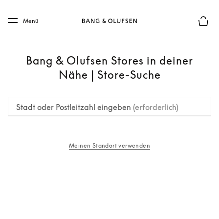
Skip to main content
Skip to main footer
Menü
Die m
Bang & Olufsen Stores in deiner
Nähe | Store-Suche
Stadt oder Postleitzahl eingeben
(erforderlich)
Meinen Standort verwenden
öffnet sich in einem neuen Tab