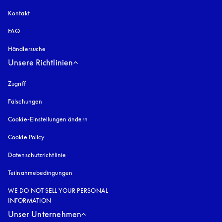
Kontakt
FAQ
Händlersuche
Unsere Richtlinien
Zugriff
öffnet sich in einem neuen Tab
Fälschungen
öffnet sich in einem neuen Tab
Cookie-Einstellungen ändern
Cookie Policy
öffnet sich in einem neuen Tab
Datenschutzrichtlinie
öffnet sich in einem neuen Tab
Teilnahmebedingungen
WE DO NOT SELL YOUR PERSONAL
INFORMATION
Unser Unternehmen