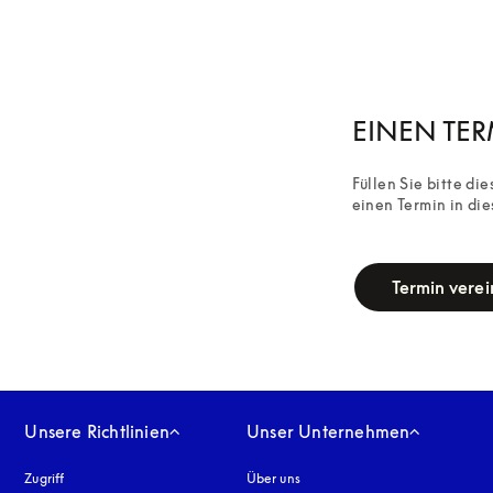
EINEN TE
Füllen Sie bitte di
einen Termin in die
campaign-form
Termin vere
Unsere Richtlinien
Unser Unternehmen
Zugriff
öffnet sich in einem neuen Tab
Über uns