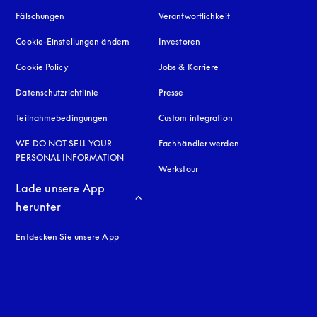
Fälschungen
öffnet sich in einem neuen Tab
Verantwortlichkeit
Cookie-Einstellungen ändern
Investoren
Cookie Policy
öffnet sich in einem neuen Tab
Jobs & Karriere
Datenschutzrichtlinie
öffnet sich in einem neuen Tab
Presse
Teilnahmebedingungen
Custom integration
WE DO NOT SELL YOUR
Fachhändler werden
PERSONAL INFORMATION
Werkstour
Lade unsere App 
herunter
Entdecken Sie unsere App
neuen Tab