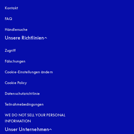
Kontakt
FAQ
Händlersuche
Unsere Richtlinien
Zugriff
öffnet sich in einem neuen Tab
Fälschungen
öffnet sich in einem neuen Tab
Cookie-Einstellungen ändern
Cookie Policy
öffnet sich in einem neuen Tab
Datenschutzrichtlinie
öffnet sich in einem neuen Tab
Teilnahmebedingungen
WE DO NOT SELL YOUR PERSONAL
INFORMATION
Unser Unternehmen