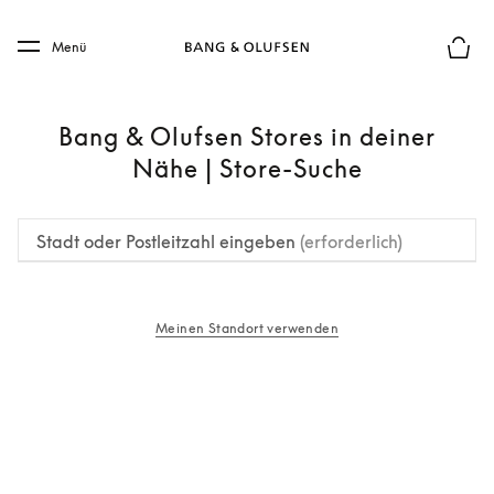
Skip to main content
Skip to main footer
Menü
Die m
Bang & Olufsen Stores in deiner
Nähe | Store-Suche
Stadt oder Postleitzahl eingeben
(erforderlich)
Meinen Standort verwenden
öffnet sich in einem neuen Tab