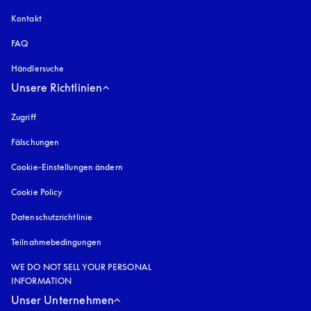
Kontakt
FAQ
Händlersuche
Unsere Richtlinien
Zugriff
öffnet sich in einem neuen Tab
Fälschungen
öffnet sich in einem neuen Tab
Cookie-Einstellungen ändern
Cookie Policy
öffnet sich in einem neuen Tab
Datenschutzrichtlinie
öffnet sich in einem neuen Tab
Teilnahmebedingungen
WE DO NOT SELL YOUR PERSONAL
INFORMATION
Unser Unternehmen