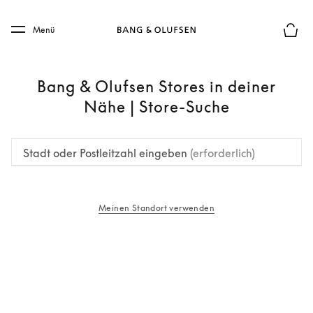
Skip to main content
Skip to main footer
Menü
Die m
Bang & Olufsen Stores in deiner
Nähe | Store-Suche
Stadt oder Postleitzahl eingeben
(erforderlich)
Meinen Standort verwenden
öffnet sich in einem neuen Tab