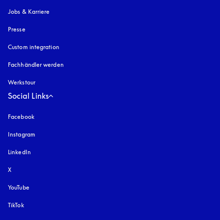
Jobs & Karriere
Presse
Custom integration
Fachhändler werden
Werkstour
Social Links
Facebook
Instagram
öffnet sich in einem neuen Tab
LinkedIn
X
YouTube
öffnet sich in einem neuen Tab
TikTok