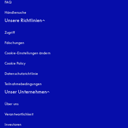
FAQ
Händlersuche
Unsere Richtlinien
Zugriff
öffnet sich in einem neuen Tab
Fälschungen
öffnet sich in einem neuen Tab
Cookie-Einstellungen ändern
Cookie Policy
öffnet sich in einem neuen Tab
Datenschutzrichtlinie
öffnet sich in einem neuen Tab
Teilnahmebedingungen
Unser Unternehmen
Über uns
Verantwortlichkeit
Investoren