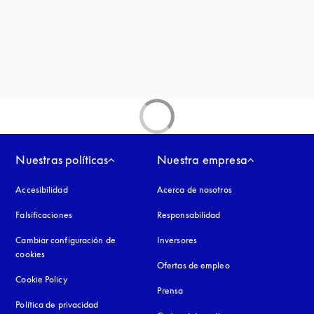
ña nueva
aña nueva
Nuestras políticas
Nuestra empresa
Accesibilidad
apertura en una pestaña nueva
Acerca de nosotros
Falsificaciones
apertura en una pestaña nueva
Responsabilidad
Cambiar configuración de
Inversores
cookies
Ofertas de empleo
Cookie Policy
apertura en una pestaña nueva
Prensa
Política de privacidad
apertura en una pestaña nueva