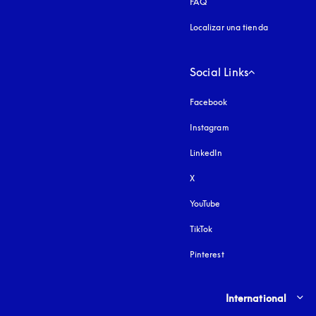
FAQ
Localizar una tienda
Social Links
Facebook
Instagram
apertura en una pest
LinkedIn
X
YouTube
apertura en una pestañ
TikTok
Pinterest
Select country and lang
International