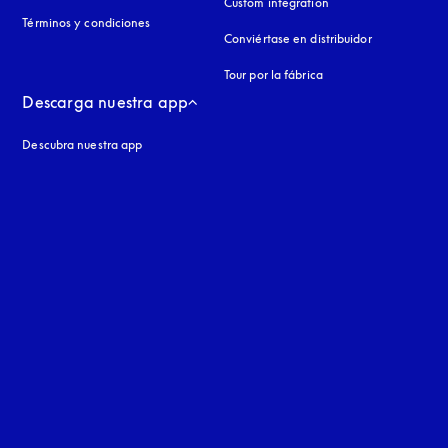
Custom integration
Términos y condiciones
Conviértase en distribuidor
Tour por la fábrica
Descarga nuestra app
Descubra nuestra app
aña nueva
a nueva
uage
: