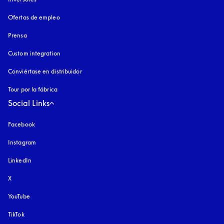
Ofertas de empleo
Prensa
Custom integration
Conviértase en distribuidor
Tour por la fábrica
Social Links
Facebook
Instagram
apertura en una pestaña nueva
LinkedIn
X
YouTube
apertura en una pestaña nueva
TikTok