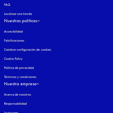
FAQ
Localizar una tienda
Nuestras políticas
Accesibilidad
apertura en una pestaña nueva
Falsificaciones
apertura en una pestaña nueva
Cambiar configuración de cookies
Cookie Policy
apertura en una pestaña nueva
Política de privacidad
apertura en una pestaña nueva
Términos y condiciones
Nuestra empresa
Acerca de nosotros
Responsabilidad
Inversores