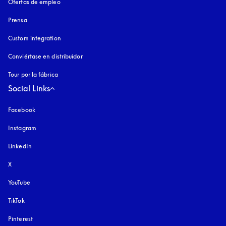
Ofertas de empleo
Prensa
Custom integration
Conviértase en distribuidor
Tour por la fábrica
Social Links
Facebook
Instagram
apertura en una pestaña nueva
LinkedIn
X
YouTube
apertura en una pestaña nueva
TikTok
Pinterest