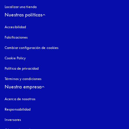
Localizar una tienda
Nuestras políticas
Accesibilidad
apertura en una pestaña nueva
Falsificaciones
apertura en una pestaña nueva
Cambiar configuración de cookies
Cookie Policy
apertura en una pestaña nueva
Política de privacidad
apertura en una pestaña nueva
Términos y condiciones
Nuestra empresa
Acerca de nosotros
Responsabilidad
Inversores