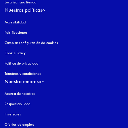
Localizar una tienda
Nuestras políticas
Accesibilidad
apertura en una pestaña nueva
Falsificaciones
apertura en una pestaña nueva
Cambiar configuración de cookies
Cookie Policy
apertura en una pestaña nueva
Política de privacidad
apertura en una pestaña nueva
Términos y condiciones
Nuestra empresa
Acerca de nosotros
Responsabilidad
Inversores
Ofertas de empleo