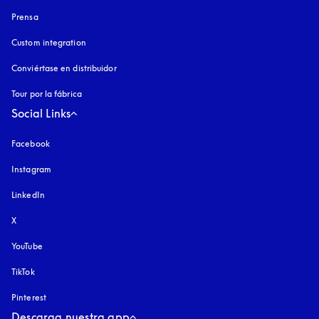
Prensa
Custom integration
Conviértase en distribuidor
Tour por la fábrica
Social Links
Facebook
Instagram
apertura en una pestaña nueva
LinkedIn
X
YouTube
apertura en una pestaña nueva
TikTok
Pinterest
Descarga nuestra app