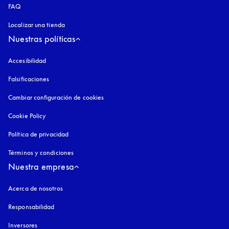
FAQ
Localizar una tienda
Nuestras políticas
Accesibilidad
apertura en una pestaña nueva
Falsificaciones
apertura en una pestaña nueva
Cambiar configuración de cookies
Cookie Policy
apertura en una pestaña nueva
Política de privacidad
apertura en una pestaña nueva
Términos y condiciones
Nuestra empresa
Acerca de nosotros
Responsabilidad
Inversores