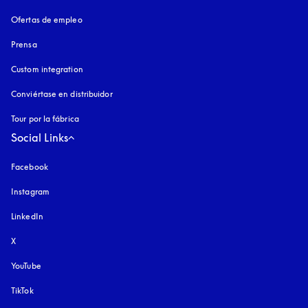
Ofertas de empleo
Prensa
Custom integration
Conviértase en distribuidor
Tour por la fábrica
Social Links
Facebook
Instagram
apertura en una pestaña nueva
LinkedIn
X
YouTube
apertura en una pestaña nueva
TikTok