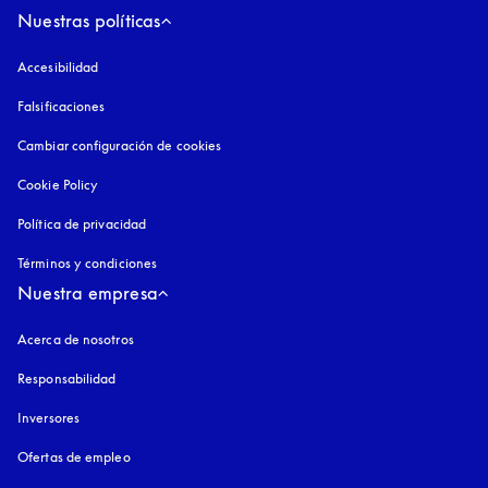
Nuestras políticas
Accesibilidad
apertura en una pestaña nueva
Falsificaciones
apertura en una pestaña nueva
Cambiar configuración de cookies
Cookie Policy
apertura en una pestaña nueva
Política de privacidad
apertura en una pestaña nueva
Términos y condiciones
Nuestra empresa
Acerca de nosotros
Responsabilidad
Inversores
Ofertas de empleo