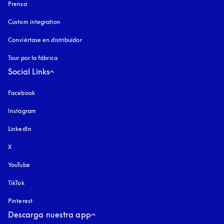
Prensa
Custom integration
Conviértase en distribuidor
Tour por la fábrica
Social Links
Facebook
Instagram
apertura en una pestaña nueva
LinkedIn
X
YouTube
apertura en una pestaña nueva
TikTok
Pinterest
Descarga nuestra app