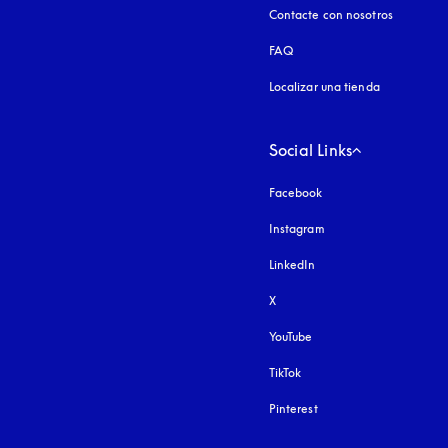
Contacte con nosotros
FAQ
Localizar una tienda
Social Links
Facebook
Instagram
apertura en una pest
LinkedIn
X
YouTube
apertura en una pestañ
TikTok
Pinterest