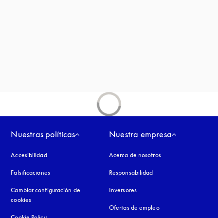
a
ña nueva
aña nueva
Nuestras políticas
Nuestra empresa
Accesibilidad
apertura en una pestaña nueva
Acerca de nosotros
Falsificaciones
apertura en una pestaña nueva
Responsabilidad
Cambiar configuración de
Inversores
cookies
Ofertas de empleo
Cookie Policy
apertura en una pestaña nueva