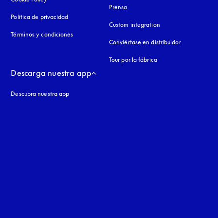
Prensa
Política de privacidad
apertura en una pestaña nueva
Custom integration
Términos y condiciones
Conviértase en distribuidor
Tour por la fábrica
Descarga nuestra app
Descubra nuestra app
aña nueva
a nueva