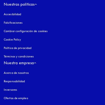
Nuestras políticas
Accesibilidad
apertura en una pestaña nueva
Falsificaciones
apertura en una pestaña nueva
Cambiar configuración de cookies
Cookie Policy
apertura en una pestaña nueva
Política de privacidad
apertura en una pestaña nueva
Términos y condiciones
Nuestra empresa
Acerca de nosotros
Responsabilidad
Inversores
Ofertas de empleo