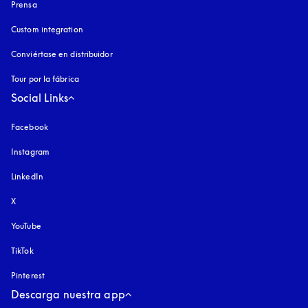
Prensa
Custom integration
Conviértase en distribuidor
Tour por la fábrica
Social Links
Facebook
Instagram
apertura en una pestaña nueva
LinkedIn
X
YouTube
apertura en una pestaña nueva
TikTok
Pinterest
Descarga nuestra app