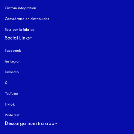
Custom integration
Conviértase en distribuidor
Tour por la fábrica
Social Links
Facebook
Instagram
apertura en una pestaña nueva
LinkedIn
X
YouTube
apertura en una pestaña nueva
TikTok
Pinterest
Descarga nuestra app