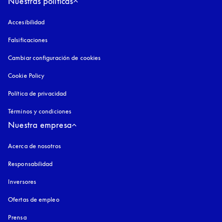
Nuestras políticas
Accesibilidad
apertura en una pestaña nueva
Falsificaciones
apertura en una pestaña nueva
Cambiar configuración de cookies
Cookie Policy
apertura en una pestaña nueva
Política de privacidad
apertura en una pestaña nueva
Términos y condiciones
Nuestra empresa
Acerca de nosotros
Responsabilidad
Inversores
Ofertas de empleo
Prensa