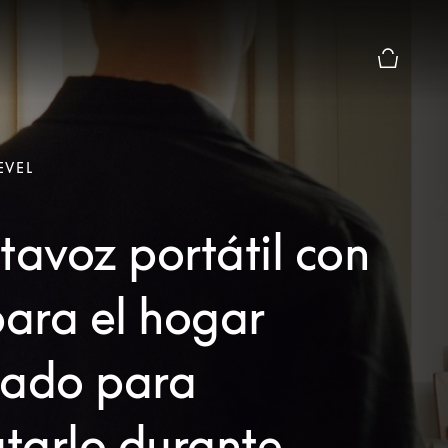
El modo d
EVEL
tavoz portátil con
para el hogar
ñado para
utarlo durante