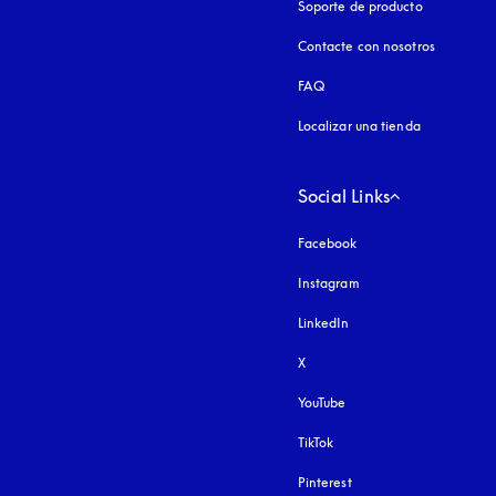
Soporte de producto
Contacte con nosotros
FAQ
Localizar una tienda
Social Links
Facebook
Instagram
apertura en una pest
LinkedIn
X
YouTube
apertura en una pestañ
TikTok
Pinterest