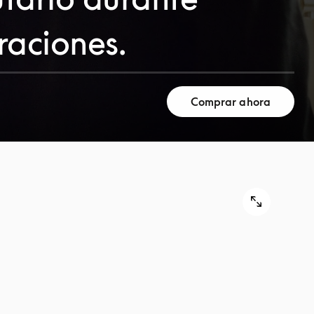
raciones.
Comprar ahora
€