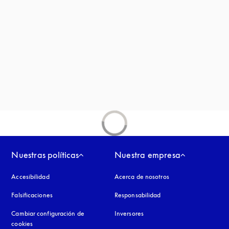
aña nueva
ña nueva
staña nueva
en una pestaña nueva
aña nueva
Nuestras políticas
Nuestra empresa
Accesibilidad
apertura en una pestaña nueva
Acerca de nosotros
Falsificaciones
apertura en una pestaña nueva
Responsabilidad
Cambiar configuración de
Inversores
cookies