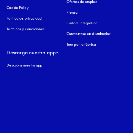
Ofertas de empleo
Cookie Policy
apertura en una pestaña nueva
Prensa
Política de privacidad
apertura en una pestaña nueva
Custom integration
Términos y condiciones
Conviértase en distribuidor
Tour por la fábrica
Descarga nuestra app
Descubra nuestra app
aña nueva
a nueva