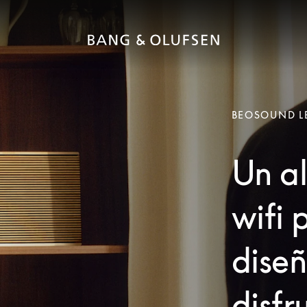
BEOSOUND L
Un al
wifi 
dise
disfr