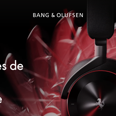
es de
e