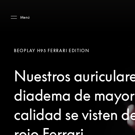
Skip to main content
Skip to main footer
Menú
BEOPLAY H95 FERRARI EDITION
Nuestros auricular
diadema de mayor
calidad se visten d
rojo Ferrari.