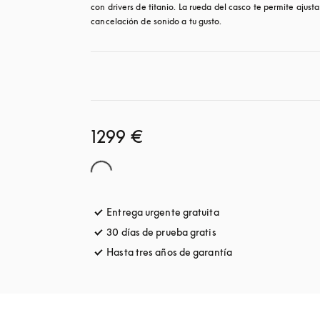
con drivers de titanio. La rueda del casco te permite ajustar
cancelación de sonido a tu gusto.
1299 €
Entrega urgente gratuita
apertura en una pest
30 días de prueba gratis
apertura en una pesta
Hasta tres años de garantía
apertura en una pe