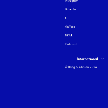
Instagram
apertura en una pest
LinkedIn
X
YouTube
apertura en una pestañ
TikTok
Pinterest
Select country and lang
International
© Bang & Olufsen 2026