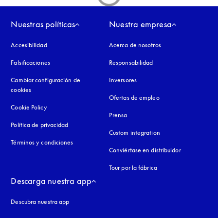
Nuestras políticas
Nuestra empresa
Accesibilidad
apertura en una pestaña nueva
Acerca de nosotros
Falsificaciones
apertura en una pestaña nueva
Responsabilidad
Cambiar configuración de
Inversores
cookies
Ofertas de empleo
Cookie Policy
apertura en una pestaña nueva
Prensa
Política de privacidad
apertura en una pestaña nueva
Custom integration
Términos y condiciones
Conviértase en distribuidor
Tour por la fábrica
Descarga nuestra app
Descubra nuestra app