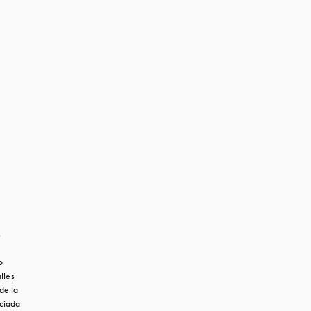
r
 
les 
e la 
ciada 