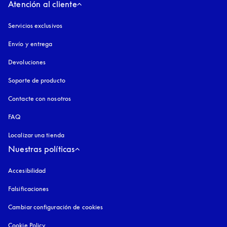
Atención al cliente
Servicios exclusivos
Envío y entrega
Devoluciones
Soporte de producto
Contacte con nosotros
FAQ
Localizar una tienda
Nuestras políticas
Accesibilidad
apertura en una pestaña nueva
Falsificaciones
apertura en una pestaña nueva
Cambiar configuración de cookies
Cookie Policy
apertura en una pestaña nueva