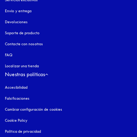
Envío y entrega
Devoluciones
Soporte de producto
Contacte con nosotros
FAQ
Localizar una tienda
Nuestras políticas
Accesibilidad
apertura en una pestaña nueva
Falsificaciones
apertura en una pestaña nueva
Cambiar configuración de cookies
Cookie Policy
apertura en una pestaña nueva
Política de privacidad
apertura en una pestaña nueva