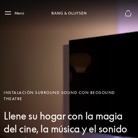
Skip to main content
Skip to main footer
Menú
El mod
INSTALACIÓN SURROUND SOUND CON BEOSOUND
THEATRE
Llene su hogar con la magia
del cine, la música y el sonido