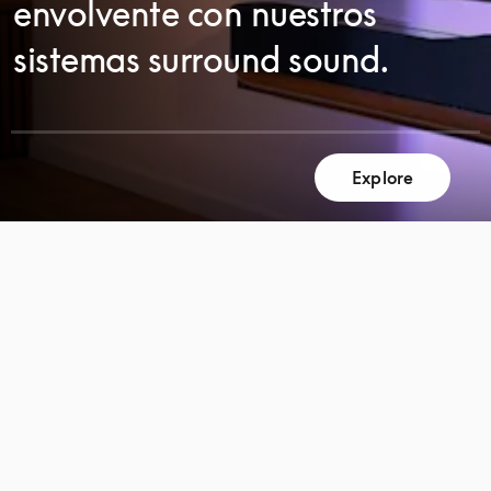
envolvente con nuestros
sistemas surround sound.
Explore
DESPLÁCESE
DESPLÁCESE
PARA
PARA
DESCUBRIR
DESCUBRIR