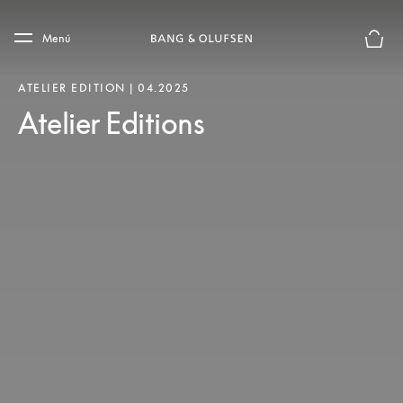
Skip to main content
Skip to main footer
Menú
El mod
ATELIER EDITION | 04.2025
Atelier Editions