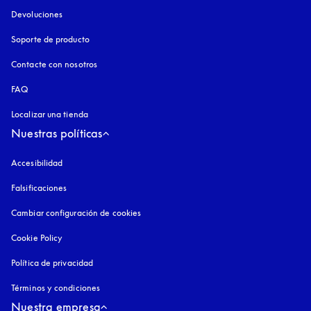
Devoluciones
Soporte de producto
Contacte con nosotros
FAQ
Localizar una tienda
Nuestras políticas
Accesibilidad
apertura en una pestaña nueva
Falsificaciones
apertura en una pestaña nueva
Cambiar configuración de cookies
Cookie Policy
apertura en una pestaña nueva
Política de privacidad
apertura en una pestaña nueva
Términos y condiciones
Nuestra empresa