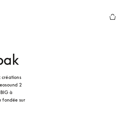
Le module
bak
créations 
Beosound 2 
BIG à 
 fondée sur 