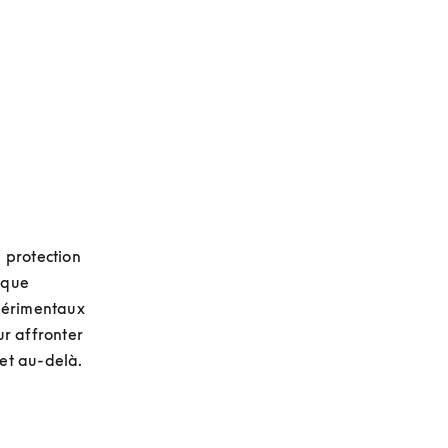
s’ouvre dans un nouvel ongle
protection 
que 
périmentaux 
r affronter 
 et au-delà.