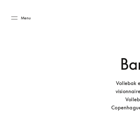
Skip to main content
Skip to main footer
Menu
Ba
Vollebak e
visionnair
Volleb
Copenhague,