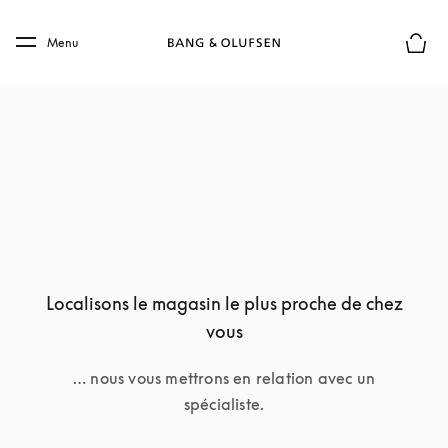
Skip to main content
Skip to main footer
Menu
Le mod
Localisons le magasin le plus proche de chez
vous
… nous vous mettrons en relation avec un
spécialiste.