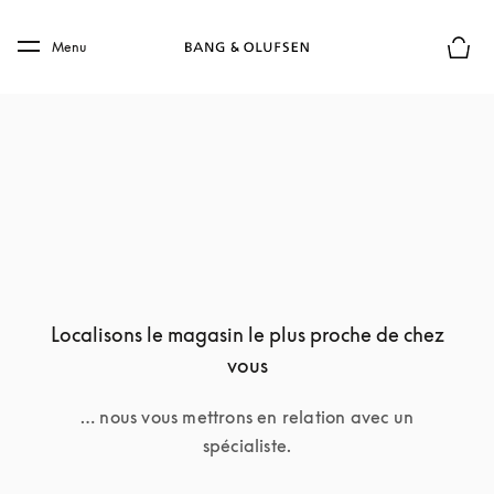
Skip to main content
Skip to main footer
Menu
Le mod
Localisons le magasin le plus proche de chez
vous
… nous vous mettrons en relation avec un
spécialiste.