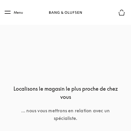
Skip to main content
Skip to main footer
Menu
Le mod
Localisons le magasin le plus proche de chez
vous
… nous vous mettrons en relation avec un
spécialiste.