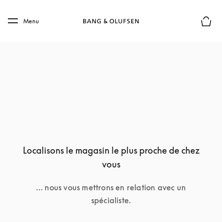
Skip to main content
Skip to main footer
Menu
Le mod
Localisons le magasin le plus proche de chez
vous
… nous vous mettrons en relation avec un
spécialiste.