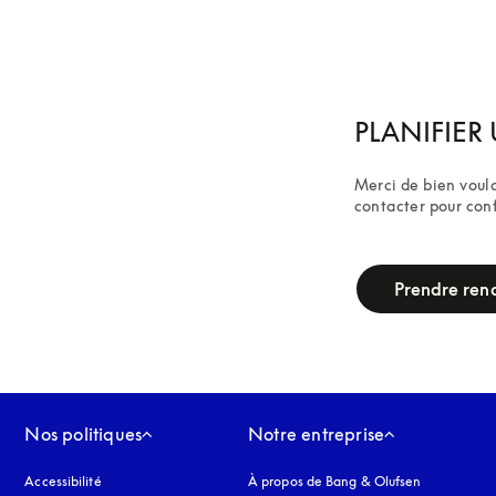
PLANIFIER 
Merci de bien voulo
contacter pour con
campaign-form
Prendre ren
Nos politiques
Notre entreprise
Accessibilité
s’ouvre dans un nouvel onglet
À propos de Bang & Olufsen