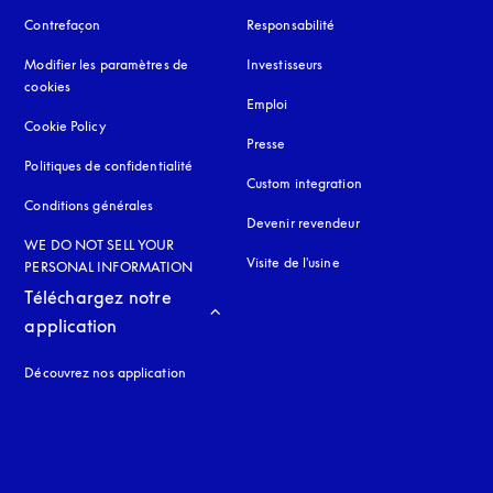
Contrefaçon
s’ouvre dans un nouvel onglet
Responsabilité
Modifier les paramètres de
Investisseurs
cookies
Emploi
Cookie Policy
s’ouvre dans un nouvel onglet
Presse
Politiques de confidentialité
s’ouvre dans un nouvel onglet
Custom integration
Conditions générales
Devenir revendeur
WE DO NOT SELL YOUR
Visite de l'usine
PERSONAL INFORMATION
Téléchargez notre 
application
Découvrez nos application
 onglet