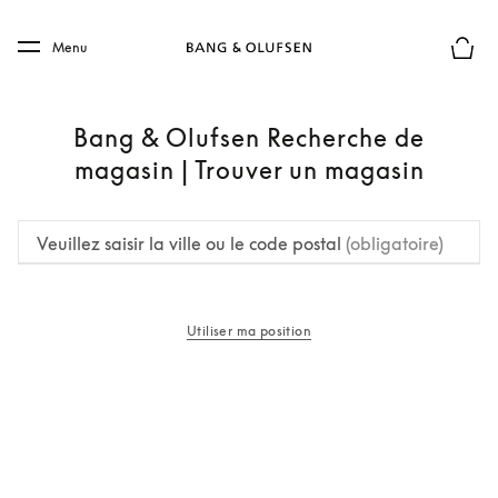
Skip to main content
Skip to main footer
Menu
Le mod
Bang & Olufsen Recherche de
magasin | Trouver un magasin
Veuillez saisir la ville ou le code postal
(obligatoire)
Utiliser ma position
s’ouvre dans un nouvel onglet