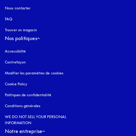
Nous contacter
FAQ
Trouver un magasin
Nos politiques
Accessibilité
s’ouvre dans un nouvel onglet
Contrefaçon
s’ouvre dans un nouvel onglet
Modifier les paramètres de cookies
Cookie Policy
s’ouvre dans un nouvel onglet
Politiques de confidentialité
s’ouvre dans un nouvel onglet
Conditions générales
WE DO NOT SELL YOUR PERSONAL
INFORMATION
Notre entreprise