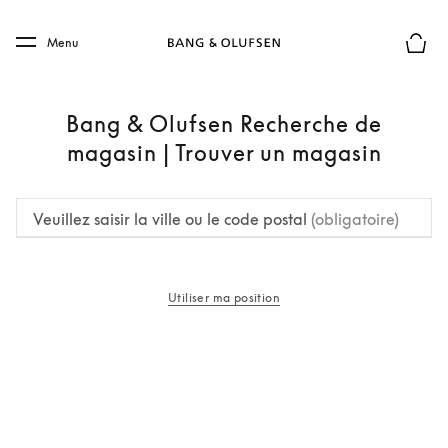
Skip to main content
Skip to main footer
Menu
Le mod
Bang & Olufsen Recherche de
magasin | Trouver un magasin
Veuillez saisir la ville ou le code postal
(obligatoire)
Utiliser ma position
s’ouvre dans un nouvel onglet