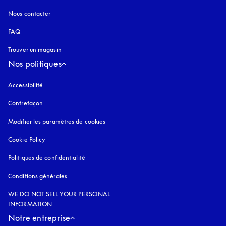
Nous contacter
FAQ
Trouver un magasin
Nos politiques
Accessibilité
s’ouvre dans un nouvel onglet
Contrefaçon
s’ouvre dans un nouvel onglet
Modifier les paramètres de cookies
Cookie Policy
s’ouvre dans un nouvel onglet
Politiques de confidentialité
s’ouvre dans un nouvel onglet
Conditions générales
WE DO NOT SELL YOUR PERSONAL
INFORMATION
Notre entreprise