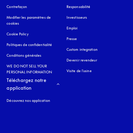
Contrefaçon
s’ouvre dans un nouvel onglet
Responsabilité
Modifier les paramètres de
Investisseurs
cookies
Emploi
Cookie Policy
s’ouvre dans un nouvel onglet
Presse
Politiques de confidentialité
s’ouvre dans un nouvel onglet
Custom integration
Conditions générales
Devenir revendeur
WE DO NOT SELL YOUR
Visite de l'usine
PERSONAL INFORMATION
Téléchargez notre 
application
Découvrez nos application
 onglet