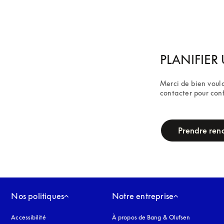
PLANIFIER 
Merci de bien voulo
contacter pour con
campaign-form
Prendre ren
Nos politiques
Notre entreprise
Accessibilité
s’ouvre dans un nouvel onglet
À propos de Bang & Olufsen