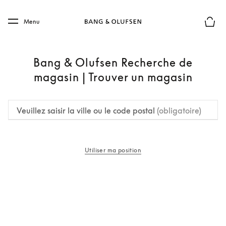
Skip to main content
Skip to main footer
Menu
Le mod
Bang & Olufsen Recherche de
magasin | Trouver un magasin
Veuillez saisir la ville ou le code postal
(obligatoire)
Utiliser ma position
s’ouvre dans un nouvel onglet