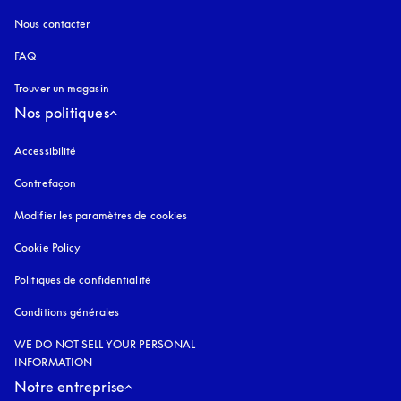
Nous contacter
FAQ
Trouver un magasin
Nos politiques
Accessibilité
s’ouvre dans un nouvel onglet
Contrefaçon
s’ouvre dans un nouvel onglet
Modifier les paramètres de cookies
Cookie Policy
s’ouvre dans un nouvel onglet
Politiques de confidentialité
s’ouvre dans un nouvel onglet
Conditions générales
WE DO NOT SELL YOUR PERSONAL
INFORMATION
Notre entreprise