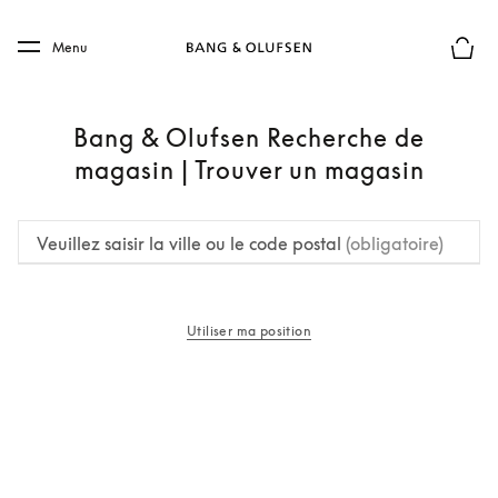
Skip to main content
Skip to main footer
Menu
Le mod
Bang & Olufsen Recherche de
magasin | Trouver un magasin
Veuillez saisir la ville ou le code postal
(obligatoire)
Utiliser ma position
s’ouvre dans un nouvel onglet