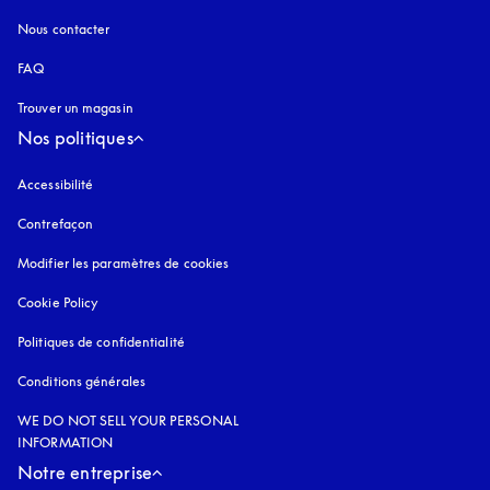
Nous contacter
FAQ
Trouver un magasin
Nos politiques
Accessibilité
s’ouvre dans un nouvel onglet
Contrefaçon
s’ouvre dans un nouvel onglet
Modifier les paramètres de cookies
Cookie Policy
s’ouvre dans un nouvel onglet
Politiques de confidentialité
s’ouvre dans un nouvel onglet
Conditions générales
WE DO NOT SELL YOUR PERSONAL
INFORMATION
Notre entreprise