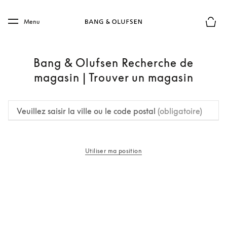
Skip to main content
Skip to main footer
Menu
Le mod
Bang & Olufsen Recherche de
magasin | Trouver un magasin
Veuillez saisir la ville ou le code postal
(obligatoire)
Utiliser ma position
s’ouvre dans un nouvel onglet