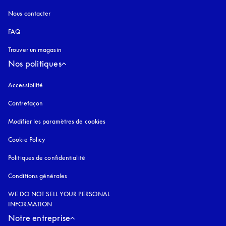
Nous contacter
FAQ
Trouver un magasin
Nos politiques
Accessibilité
s’ouvre dans un nouvel onglet
Contrefaçon
s’ouvre dans un nouvel onglet
Modifier les paramètres de cookies
Cookie Policy
s’ouvre dans un nouvel onglet
Politiques de confidentialité
s’ouvre dans un nouvel onglet
Conditions générales
WE DO NOT SELL YOUR PERSONAL
INFORMATION
Notre entreprise