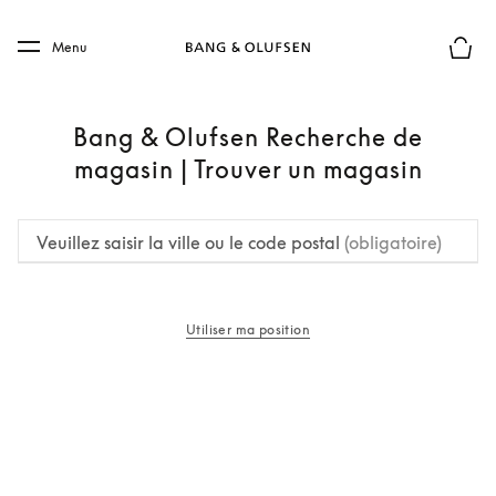
Skip to main content
Skip to main footer
Menu
Le mod
Bang & Olufsen Recherche de
magasin | Trouver un magasin
Veuillez saisir la ville ou le code postal
(obligatoire)
Utiliser ma position
s’ouvre dans un nouvel onglet