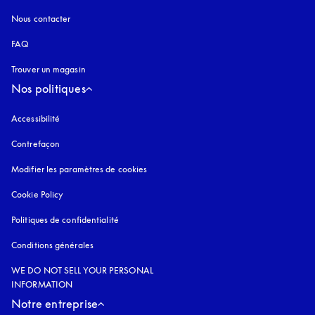
Nous contacter
FAQ
Trouver un magasin
Nos politiques
Accessibilité
s’ouvre dans un nouvel onglet
Contrefaçon
s’ouvre dans un nouvel onglet
Modifier les paramètres de cookies
Cookie Policy
s’ouvre dans un nouvel onglet
Politiques de confidentialité
s’ouvre dans un nouvel onglet
Conditions générales
WE DO NOT SELL YOUR PERSONAL
INFORMATION
Notre entreprise