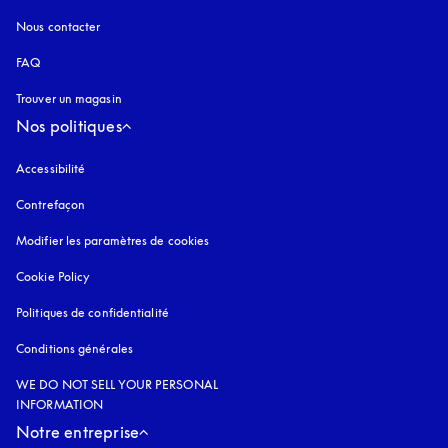
Nous contacter
FAQ
Trouver un magasin
Nos politiques
Accessibilité
s’ouvre dans un nouvel onglet
Contrefaçon
s’ouvre dans un nouvel onglet
Modifier les paramètres de cookies
Cookie Policy
s’ouvre dans un nouvel onglet
Politiques de confidentialité
s’ouvre dans un nouvel onglet
Conditions générales
WE DO NOT SELL YOUR PERSONAL
INFORMATION
Notre entreprise