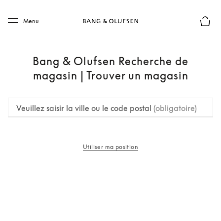
Skip to main content
Skip to main footer
Menu
Le mod
Bang & Olufsen Recherche de
magasin | Trouver un magasin
Veuillez saisir la ville ou le code postal
(obligatoire)
Utiliser ma position
s’ouvre dans un nouvel onglet